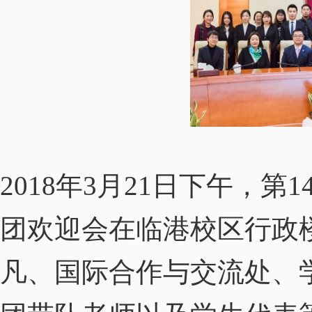
年
月
日下午，第
2018
3
21
1
团欢迎会在临港校区行政
凡、国际合作与交流处、